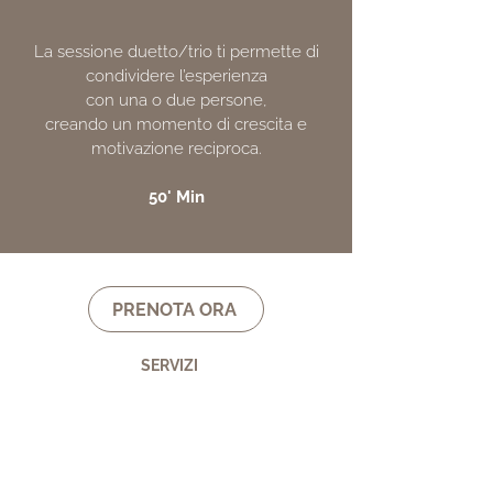
La sessione duetto/trio ti permette di
condividere l’esperienza
con una o due persone,
creando un momento di crescita e
motivazione reciproca.
50' Min
PRENOTA ORA
SERVIZI
FAQs