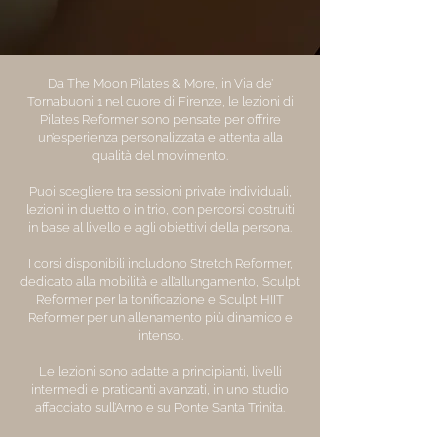
Da The Moon Pilates & More, in Via de’
Tornabuoni 1 nel cuore di Firenze, le lezioni di
Pilates Reformer sono pensate per offrire
un’esperienza personalizzata e attenta alla
qualità del movimento.
Puoi scegliere tra sessioni private individuali,
lezioni in duetto o in trio, con percorsi costruiti
in base al livello e agli obiettivi della persona.
I corsi disponibili includono Stretch Reformer,
dedicato alla mobilità e all’allungamento, Sculpt
Reformer per la tonificazione e Sculpt HIIT
Reformer per un allenamento più dinamico e
intenso.
Le lezioni sono adatte a principianti, livelli
intermedi e praticanti avanzati, in uno studio
affacciato sull’Arno e su Ponte Santa Trinita.